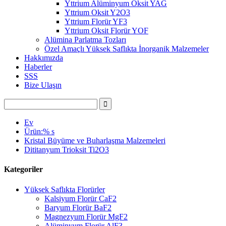
Yttrium Alüminyum Oksit YAG
Yttrium Oksit Y2O3
Yttrium Florür YF3
Yttrium Oksit Florür YOF
Alümina Parlatma Tozları
Özel Amaçlı Yüksek Saflıkta İnorganik Malzemeler
Hakkımızda
Haberler
SSS
Bize Ulaşın
Ev
Ürün:% s
Kristal Büyüme ve Buharlaşma Malzemeleri
Dititanyum Trioksit Ti2O3
Kategoriler
Yüksek Saflıkta Florürler
Kalsiyum Florür CaF2
Baryum Florür BaF2
Magnezyum Florür MgF2
Alüminyum Florür AlF3