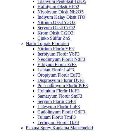
Titanyum Pentoksit Ti3O5
Hafniyum Oksit HfO2
Niyobyum Oksit Nb2O5
İndiyum Kalay Oksit ITO
Yttrium Oksit Y2O3
Seryum Oksit CeO2
Krom Oksit Cr2O3
Çinko Sülfür ZnS
Nadir Toprak Florürleri
Yttrium Florür YF3
İterbiyum Florür YbF3
Neodimyum Florür NdF3
Erbiyum Florür ErF3
Lantan Florür LaF3
Öropiyum Florür EuF3
Disprosyum Florür DyF3
Praseodimyum Florür PrF3
Holmium Florür HoF3
Samaryum Florür SmF3
Seryum Florür CeF3
Lutesyum Florür LuF3
Gadolinyum Florür GdF3
Tulium Florür TmF3
Terbiyum Florür TbF3
Plazma Sprey Kaplama Malzemeleri