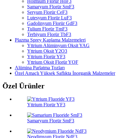
Holmium Florür HoF3
Samaryum Florür SmF3
Seryum Florür CeF3
Lutesyum Florür LuF3
Gadolinyum Florür GdF3
Tulium Florür TmF3
Terbiyum Florür TbF3
Plazma Sprey Kaplama Malzemeleri
Yttrium Alüminyum Oksit YAG
Yttrium Oksit Y2O3
Yttrium Florür YF3
Yttrium Oksit Florür YOF
Alümina Parlatma Tozları
Özel Amaçlı Yüksek Saflıkta İnorganik Malzemeler
Özel Ürünler
Yttrium Florür YF3
Samaryum Florür SmF3
Neodimyum Florür NdF3