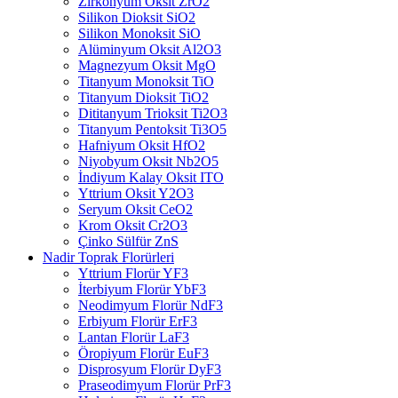
Zirkonyum Oksit ZrO2
Silikon Dioksit SiO2
Silikon Monoksit SiO
Alüminyum Oksit Al2O3
Magnezyum Oksit MgO
Titanyum Monoksit TiO
Titanyum Dioksit TiO2
Dititanyum Trioksit Ti2O3
Titanyum Pentoksit Ti3O5
Hafniyum Oksit HfO2
Niyobyum Oksit Nb2O5
İndiyum Kalay Oksit ITO
Yttrium Oksit Y2O3
Seryum Oksit CeO2
Krom Oksit Cr2O3
Çinko Sülfür ZnS
Nadir Toprak Florürleri
Yttrium Florür YF3
İterbiyum Florür YbF3
Neodimyum Florür NdF3
Erbiyum Florür ErF3
Lantan Florür LaF3
Öropiyum Florür EuF3
Disprosyum Florür DyF3
Praseodimyum Florür PrF3