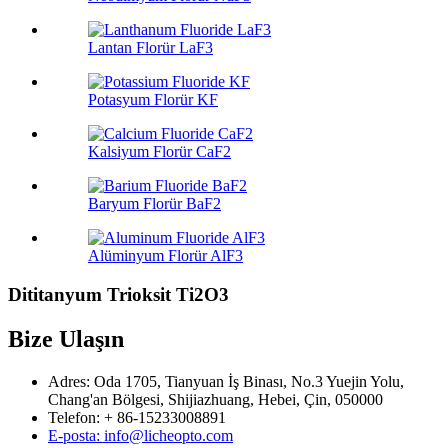
Lantan Florür LaF3
Potasyum Florür KF
Kalsiyum Florür CaF2
Baryum Florür BaF2
Alüminyum Florür AlF3
Dititanyum Trioksit Ti2O3
Bize Ulaşın
Adres: Oda 1705, Tianyuan İş Binası, No.3 Yuejin Yolu,
Chang'an Bölgesi, Shijiazhuang, Hebei, Çin, 050000
Telefon: + 86-15233008891
E-posta: info@licheopto.com