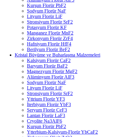
Kurşun Florür PbF2
Sodyum Florür NaF
Lityum Florür LiF
Stronsiyum Florür SrF2
Potasyum Florür KF
Manganez Florür MnF2
Zirkonyum Florür ZrF4
Hafniyum Florür HfF4
Berilyum Florür BeF2
Kristal Büyüme ve Buharlaşma Malzemeleri
Kalsiyum Florür CaF2
Baryum Florür BaF2
Magnezyum Florür MgF2
Alüminyum Florür AlF3
Sodyum Florür NaF
Lityum Florür LiF
Stronsiyum Florür SrF2
Yttrium Florür YF3
İterbiyum Florür YbF3
Seryum Florür CeF3
Lantan Florür LaF3
Cryolite Na3AlF6
Kurşun Florür PbF2
Ytterbium-Kalsiyum-Florür YbCaF2