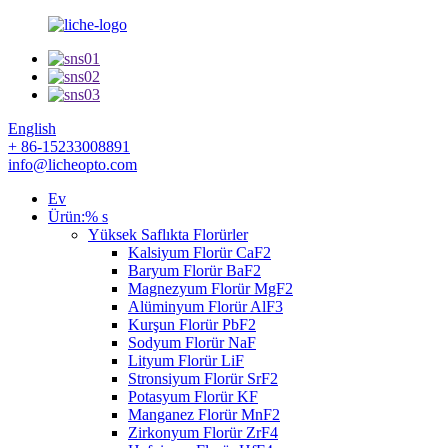
English
+ 86-15233008891
info@licheopto.com
Ev
Ürün:% s
Yüksek Saflıkta Florürler
Kalsiyum Florür CaF2
Baryum Florür BaF2
Magnezyum Florür MgF2
Alüminyum Florür AlF3
Kurşun Florür PbF2
Sodyum Florür NaF
Lityum Florür LiF
Stronsiyum Florür SrF2
Potasyum Florür KF
Manganez Florür MnF2
Zirkonyum Florür ZrF4