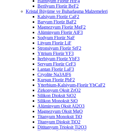
Hafniyum Florür HfF4
Berilyum Florür BeF2
Kristal Büyüme ve Buharlaşma Malzemeleri
Kalsiyum Florür CaF2
Baryum Florür BaF2
Magnezyum Florür MgF2
Alüminyum Florür AlF3
Sodyum Florür NaF
Lityum Florür LiF
Stronsiyum Florür SrF2
Yttrium Florür YF3
İterbiyum Florür YbF3
Seryum Florür CeF3
Lantan Florür LaF3
Cryolite Na3AlF6
Kurşun Florür PbF2
Ytterbium-Kalsiyum-Florür YbCaF2
Zirkonyum Oksit ZrO2
Silikon Dioksit SiO2
Silikon Monoksit SiO
Alüminyum Oksit Al2O3
Magnezyum Oksit MgO
Titanyum Monoksit TiO
Titanyum Dioksit TiO2
Dititanyum Trioksit Ti2O3