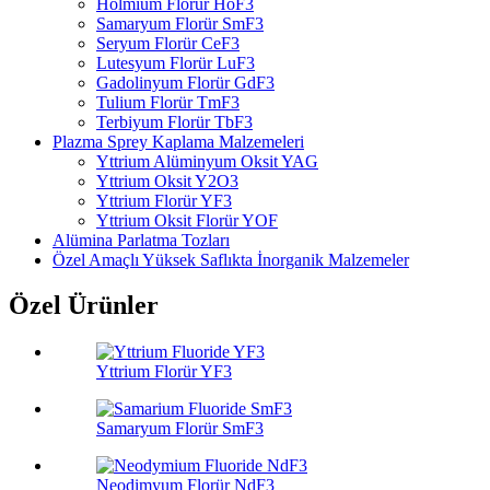
Holmium Florür HoF3
Samaryum Florür SmF3
Seryum Florür CeF3
Lutesyum Florür LuF3
Gadolinyum Florür GdF3
Tulium Florür TmF3
Terbiyum Florür TbF3
Plazma Sprey Kaplama Malzemeleri
Yttrium Alüminyum Oksit YAG
Yttrium Oksit Y2O3
Yttrium Florür YF3
Yttrium Oksit Florür YOF
Alümina Parlatma Tozları
Özel Amaçlı Yüksek Saflıkta İnorganik Malzemeler
Özel Ürünler
Yttrium Florür YF3
Samaryum Florür SmF3
Neodimyum Florür NdF3