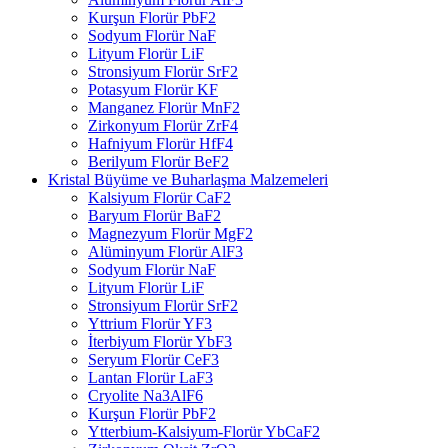
Kurşun Florür PbF2
Sodyum Florür NaF
Lityum Florür LiF
Stronsiyum Florür SrF2
Potasyum Florür KF
Manganez Florür MnF2
Zirkonyum Florür ZrF4
Hafniyum Florür HfF4
Berilyum Florür BeF2
Kristal Büyüme ve Buharlaşma Malzemeleri
Kalsiyum Florür CaF2
Baryum Florür BaF2
Magnezyum Florür MgF2
Alüminyum Florür AlF3
Sodyum Florür NaF
Lityum Florür LiF
Stronsiyum Florür SrF2
Yttrium Florür YF3
İterbiyum Florür YbF3
Seryum Florür CeF3
Lantan Florür LaF3
Cryolite Na3AlF6
Kurşun Florür PbF2
Ytterbium-Kalsiyum-Florür YbCaF2