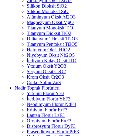
Zirkonyum Oksit ZrO2
Silikon Dioksit SiO2
Silikon Monoksit SiO
Alüminyum Oksit Al2O3
Magnezyum Oksit MgO
Titanyum Monoksit TiO
Titanyum Dioksit TiO2
Dititanyum Trioksit Ti2O3
Titanyum Pentoksit Ti3O5
Hafniyum Oksit HfO2
Niyobyum Oksit Nb2O5
İndiyum Kalay Oksit ITO
Yttrium Oksit Y2O3
Seryum Oksit CeO2
Krom Oksit Cr2O3
Çinko Sülfür ZnS
Nadir Toprak Florürleri
Yttrium Florür YF3
İterbiyum Florür YbF3
Neodimyum Florür NdF3
Erbiyum Florür ErF3
Lantan Florür LaF3
Öropiyum Florür EuF3
Disprosyum Florür DyF3
Praseodimyum Florür PrF3