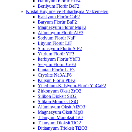
Hafniyum Florür HfF4
Berilyum Florür BeF2
Kristal Büyüme ve Buharlaşma Malzemeleri
Kalsiyum Florür CaF2
Baryum Florür BaF2
Magnezyum Florür MgF2
Alüminyum Florür AlF3
Sodyum Florür NaF
Lityum Florür LiF
Stronsiyum Florür SrF2
Yttrium Florür YF3
İterbiyum Florür YbF3
Seryum Florür CeF3
Lantan Florür LaF3
Cryolite Na3AlF6
Kurşun Florür PbF2
Ytterbium-Kalsiyum-Florür YbCaF2
Zirkonyum Oksit ZrO2
Silikon Dioksit SiO2
Silikon Monoksit SiO
Alüminyum Oksit Al2O3
Magnezyum Oksit MgO
Titanyum Monoksit TiO
Titanyum Dioksit TiO2
Dititanyum Trioksit Ti2O3