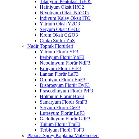
Titanyum Pentoksit Ti3O5
Hafniyum Oksit HfO2
Niyobyum Oksit Nb2O5
İndiyum Kalay Oksit ITO
Yttrium Oksit Y2O3
Seryum Oksit CeO2
Krom Oksit Cr2O3
Çinko Sülfür ZnS
Nadir Toprak Florürleri
Yttrium Florür YF3
İterbiyum Florür YbF3
Neodimyum Florür NdF3
Erbiyum Florür ErF3
Lantan Florür LaF3
Öropiyum Florür EuF3
Disprosyum Florür DyF3
Praseodimyum Florür PrF3
Holmium Florür HoF3
Samaryum Florür SmF3
Seryum Florür CeF3
Lutesyum Florür LuF3
Gadolinyum Florür GdF3
Tulium Florür TmF3
Terbiyum Florür TbF3
Plazma Sprey Kaplama Malzemeleri