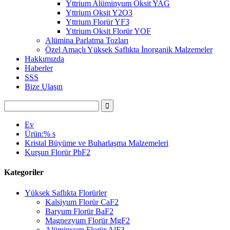
Yttrium Alüminyum Oksit YAG
Yttrium Oksit Y2O3
Yttrium Florür YF3
Yttrium Oksit Florür YOF
Alümina Parlatma Tozları
Özel Amaçlı Yüksek Saflıkta İnorganik Malzemeler
Hakkımızda
Haberler
SSS
Bize Ulaşın
Ev
Ürün:% s
Kristal Büyüme ve Buharlaşma Malzemeleri
Kurşun Florür PbF2
Kategoriler
Yüksek Saflıkta Florürler
Kalsiyum Florür CaF2
Baryum Florür BaF2
Magnezyum Florür MgF2
Alüminyum Florür AlF3