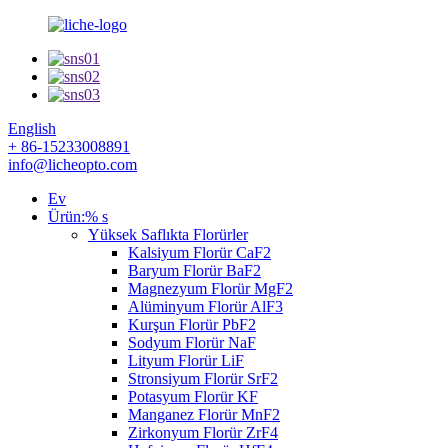
English
+ 86-15233008891
info@licheopto.com
Ev
Ürün:% s
Yüksek Saflıkta Florürler
Kalsiyum Florür CaF2
Baryum Florür BaF2
Magnezyum Florür MgF2
Alüminyum Florür AlF3
Kurşun Florür PbF2
Sodyum Florür NaF
Lityum Florür LiF
Stronsiyum Florür SrF2
Potasyum Florür KF
Manganez Florür MnF2
Zirkonyum Florür ZrF4